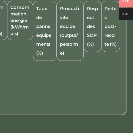
CAD
om
Consom
Taux
Producti
Resp
Perte
n
mation
XOF
de
vité
ect
s
énergie
panne
équipe
des
post-
(kWh/m
e)
ois)
équipe
(output/
SOP
récol
ments
personn
(%)
te (%)
(%)
e)