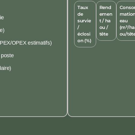
Taux
Rend
Cons
de
emen
matio
ie
survie
t / ha
eau
/
ou /
(m³/ha
e)
éclosi
tête
ou/têt
on (%)
APEX/OPEX estimatifs)
 poste
aire)