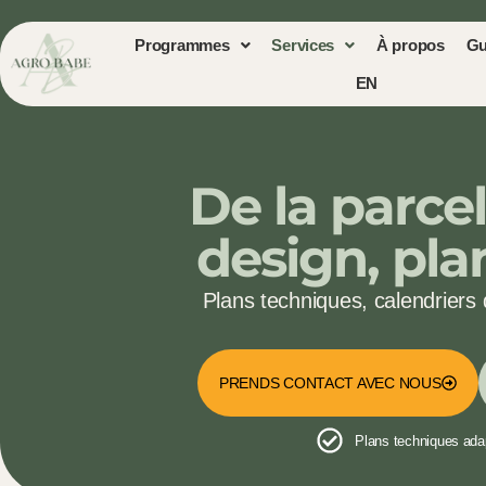
Programmes
Services
À propos
Gu
EN
De la parcel
design, plan
Plans techniques, calendriers 
PRENDS CONTACT AVEC NOUS
Plans techniques adapt