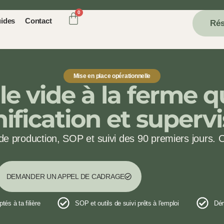
ides
Contact
Rés
Mise en place opérationnelle
le vide à la ferme 
ification et supervi
de production, SOP et suivi des 90 premiers jours. 
DEMANDER UN APPEL DE CADRAGE
és à ta filière
SOP et outils de suivi prêts à l'emploi
Dém