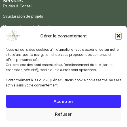
Services
Études & Conseil
Structuration de projets
Mise en place opérationnelle
Gérer le consentement
Programmes institutionnels
Nous utilisons des cookies afin d’améliorer votre expérience sur notre
Ressources
site, d’analyser la navigation et de vous proposer des contenus et
Guides & Outils
offres personnalisés.
Certains cookies sont essentiels au fonctionnement du site (panier,
Ressources gratuites
connexion, sécurité), tandis que d’autres sont optionnels.
FAQ
Conformément à la Loi 25 (Québec), aucun cookie non essentiel ne sera
activé sans votre consentement.
Liens rapides:
Accepter
info@agrobabe.ca
+221 78 537 41 41
Refuser
SMARTEGY
© 2026 Agrobabe. Fait avec ❤️ par
.
Tous droits